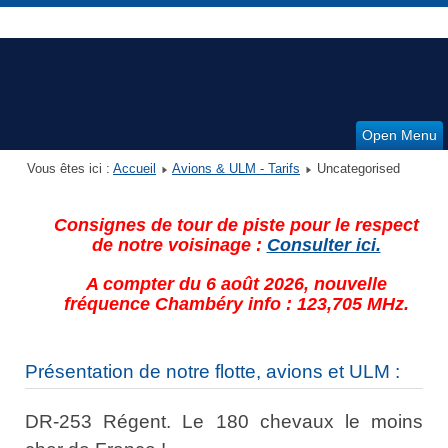
Open Menu
Vous êtes ici :
Accueil
Avions & ULM - Tarifs
Uncategorised
Consignes de tour de piste pour le respect
de notre voisinage :
Consulter ici.
A compter du 6 août 2026, nouvelle
fréquence Chambéry info : 123,705 MHz.
Présentation de notre flotte, avions et ULM :
DR-253 Régent. Le 180 chevaux le moins